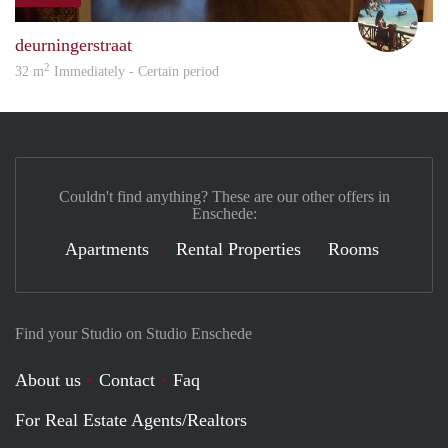
Rosa
deurningerstraat
2
32 m
Immediately - Certain period
Couldn't find anything? These are our other offers in
Enschede:
Apartments
Rental Properties
Rooms
Find your Studio on Studio Enschede
About us
Contact
Faq
For Real Estate Agents/Realtors