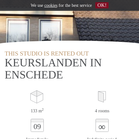
OK!
We use
cookies
for the best service
THIS STUDIO IS RENTED OUT
KEURSLANDEN IN
ENSCHEDE
2
133 m
4 rooms
∞
09