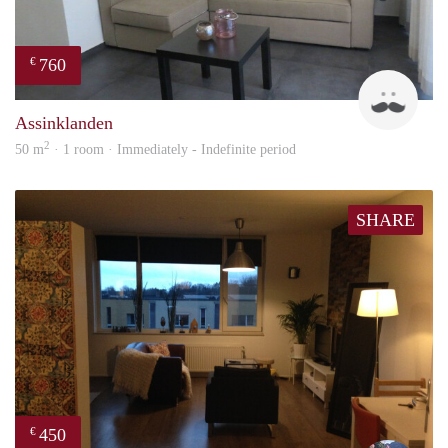
760
€
Da
Assinklanden
2
50 m
· 1 room · Immediately - Indefinite period
SHARE
450
€