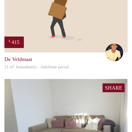
415
€
Jordi
De Veldmaat
2
21 m
Immediately - Indefinite period
SHARE