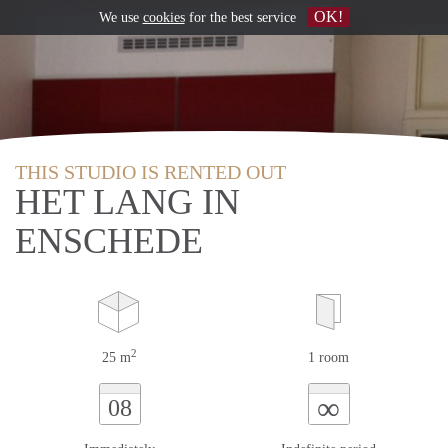
OK!
We use
cookies
for the best service
THIS STUDIO IS RENTED OUT
HET LANG IN
ENSCHEDE
2
25 m
1 room
∞
08