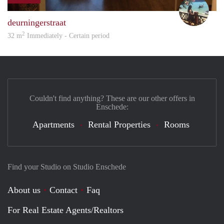
Rosa
deurningerstraat
2
32 m
Immediately - Certain period
Couldn't find anything? These are our other offers in
Enschede:
Apartments
Rental Properties
Rooms
Find your Studio on Studio Enschede
About us
Contact
Faq
For Real Estate Agents/Realtors