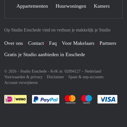
Appartementen
Huurwoningen
Kamers
Op Studio Enschede vind en verhuur je makkelijk je Studio
Over ons
Contact
Faq
Voor Makelaars
Partners
Gratis je Studio aanbieden in Enschede
© 2026 - Studio Enschede - KvK nr. 02094127 –
Nederland
Voorwaarden & privacy
Disclaimer
Spam & nep-accounts
Account verwijderen
Je rekent gemakkelijk af met Paypal
Je rekent gemakkelijk af met M
Je rekent gemakkelij
Je re