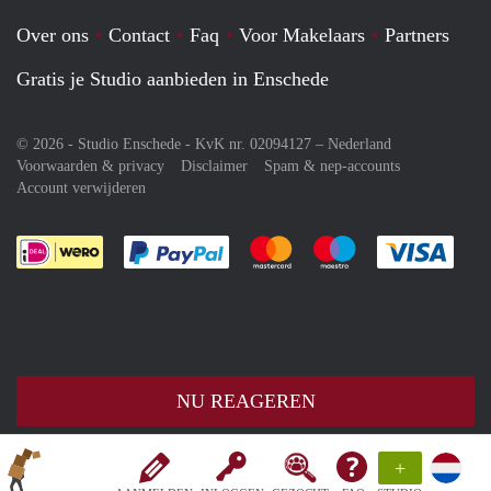
Over ons
Contact
Faq
Voor Makelaars
Partners
Gratis je Studio aanbieden in Enschede
© 2026 - Studio Enschede - KvK nr. 02094127 –
Nederland
Voorwaarden & privacy
Disclaimer
Spam & nep-accounts
Account verwijderen
Je rekent gemakkelijk af met Paypal
Je rekent gemakkelijk af met M
Je rekent gemakkelij
Je re
NU REAGEREN
+