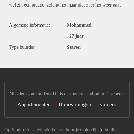
wel zin een praatje, zolang het maar niet over het weer gaat.
Algemene informatie:
Mohammed
, 27 jaar
Type huurder:
Starter
Niks leuks gevonden? Dit is ons andere aanbod in Enschede:
Appartementen
Huurwoningen
Kamers
Op Studio Enschede vind en verhuur je makkelijk je Studio