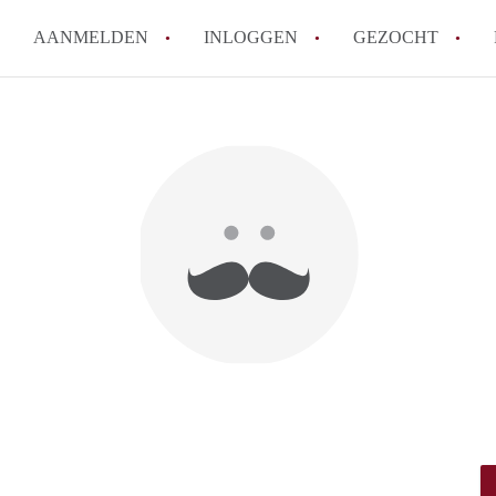
AANMELDEN
INLOGGEN
GEZOCHT
How to translate StudioEnsche
Wat is StudioEnschede?
Hoeveel kost het om te reagere
Wat is de privacyverklaring v
Berekent StudioEnschede make
Alle veelgestelde vragen