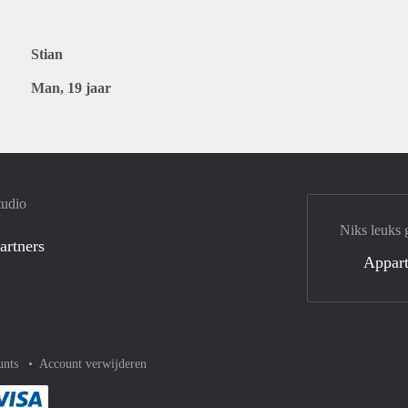
Stian
Man, 19 jaar
tudio
Niks leuks 
artners
Appar
unts
Account verwijderen
met Paypal
kelijk af met Mastercard
ent gemakkelijk af met Meastro
Je rekent gemakkelijk af met Visa