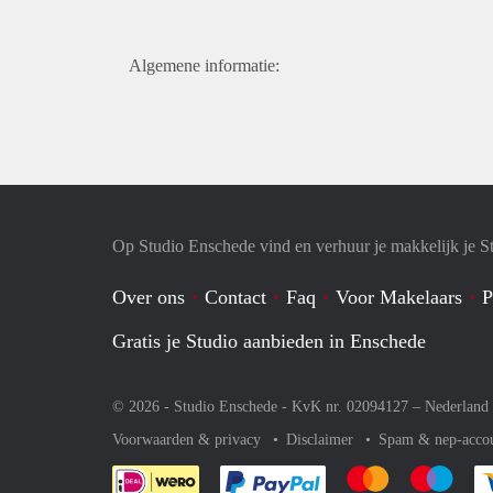
Algemene informatie:
Op Studio Enschede vind en verhuur je makkelijk je S
Over ons
Contact
Faq
Voor Makelaars
P
Gratis je Studio aanbieden in Enschede
© 2026 - Studio Enschede - KvK nr. 02094127 –
Nederland
Voorwaarden & privacy
Disclaimer
Spam & nep-acco
Je rekent gemakkelijk af 
Je rekent gemak
Je rek