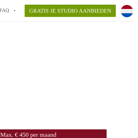
FAQ
GRATIS JE STUDIO AANBIEDEN
de!
n op een Studio in Enschede?
an StudioEnschede?
laarsvergoeding/bemiddelingsvergoeding?
Max. € 450 per maand