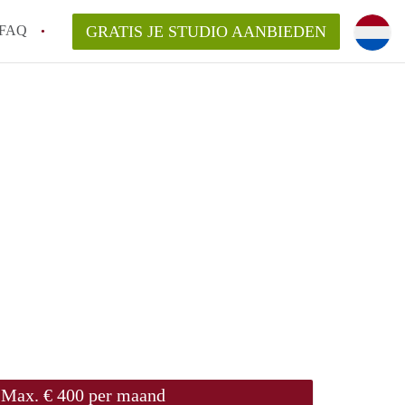
FAQ
GRATIS JE STUDIO AANBIEDEN
de!
n op een Studio in Enschede?
an StudioEnschede?
laarsvergoeding/bemiddelingsvergoeding?
Max. € 400 per maand