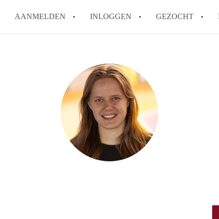
AANMELDEN
INLOGGEN
GEZOCHT
How to translate StudioEnsche
Wat is StudioEnschede?
Hoeveel kost het om te reagere
Wat is de privacyverklaring v
Berekent StudioEnschede make
Alle veelgestelde vragen