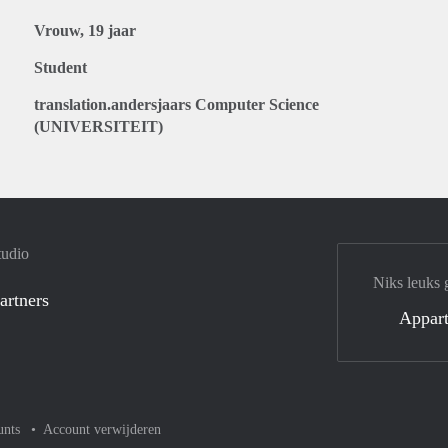
Vrouw, 19 jaar
Student
translation.andersjaars Computer Science
(UNIVERSITEIT)
tudio
Niks leuks 
artners
Appar
unts
Account verwijderen