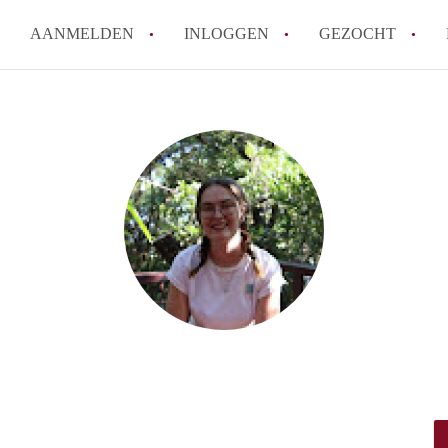
AANMELDEN
INLOGGEN
GEZOCHT
How to translate StudioEnsche
Wat is StudioEnschede?
Hoeveel kost het om te reagere
Wat is de privacyverklaring v
Berekent StudioEnschede make
Alle veelgestelde vragen