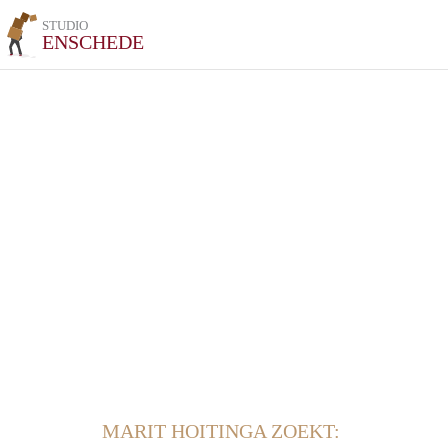
STUDIO
ENSCHEDE
MARIT HOITINGA ZOEKT: