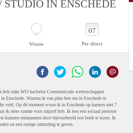
/ STUDIO IN ENSCHEDE
07
Per direct
Vrouw
. Ik heb mijn WO bachelor Communicatie wetenschappen
s in Enschede. Waarna ik van plan ben om in Enschede te
tudie veld. Op dit moment woon ik in Enschede op kamers met 7
ar ik meer ruimte voor mijzelf heb. Ik ben een sociaal persoon
m te kunnen ontspannen door bijvoorbeeld een boek te lezen. Ik
den en een rustige uitstraling te geven.