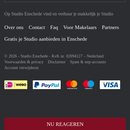
Op Studio Enschede vind en verhuur je makkelijk je Studio
Over ons
Contact
Faq
Voor Makelaars
Partners
Gratis je Studio aanbieden in Enschede
© 2026 - Studio Enschede - KvK nr. 02094127 –
Nederland
Voorwaarden & privacy
Disclaimer
Spam & nep-accounts
Account verwijderen
Je rekent gemakkelijk af met Paypal
Je rekent gemakkelijk af met M
Je rekent gemakkelij
Je re
NU REAGEREN