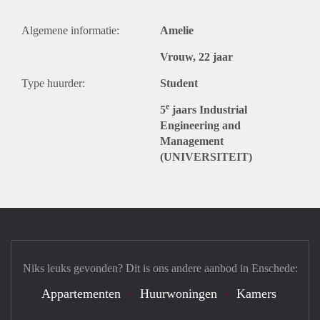
Algemene informatie:
Amelie
Vrouw, 22 jaar
Type huurder:
Student
e
5
jaars Industrial
Engineering and
Management
(UNIVERSITEIT)
Niks leuks gevonden? Dit is ons andere aanbod in Enschede:
Appartementen
Huurwoningen
Kamers