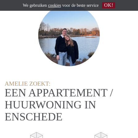
OK!
We gebruiken
cookies
voor de beste service
AMELIE ZOEKT:
EEN APPARTEMENT /
HUURWONING IN
ENSCHEDE