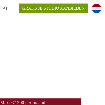
FAQ
GRATIS JE STUDIO AANBIEDEN
de!
n op een Studio in Enschede?
an StudioEnschede?
laarsvergoeding/bemiddelingsvergoeding?
Max. € 1200 per maand