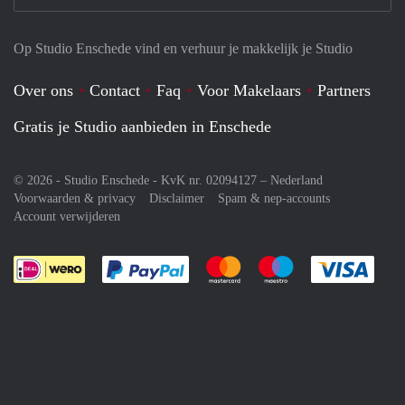
Op Studio Enschede vind en verhuur je makkelijk je Studio
Over ons
Contact
Faq
Voor Makelaars
Partners
Gratis je Studio aanbieden in Enschede
© 2026 - Studio Enschede - KvK nr. 02094127 –
Nederland
Voorwaarden & privacy
Disclaimer
Spam & nep-accounts
Account verwijderen
Je rekent gemakkelijk af met Paypal
Je rekent gemakkelijk af met M
Je rekent gemakkelij
Je re