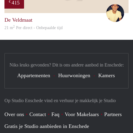
415
€
Jordi
De Veldmaat
2
21 m
Per direct - Onbepaalde tijd
Niks leuks gevonden? Dit is ons andere aanbod in Enschede:
Appartementen
Huurwoningen
Kamers
Op Studio Enschede vind en verhuur je makkelijk je Studio
Over ons
Contact
Faq
Voor Makelaars
Partners
Gratis je Studio aanbieden in Enschede