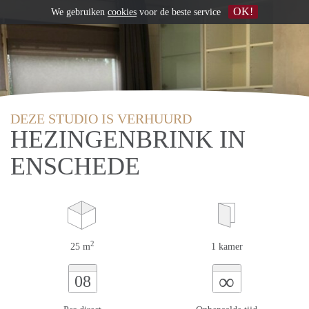
OK!
We gebruiken
cookies
voor de beste service
DEZE STUDIO IS VERHUURD
HEZINGENBRINK IN
ENSCHEDE
2
25 m
1 kamer
∞
08