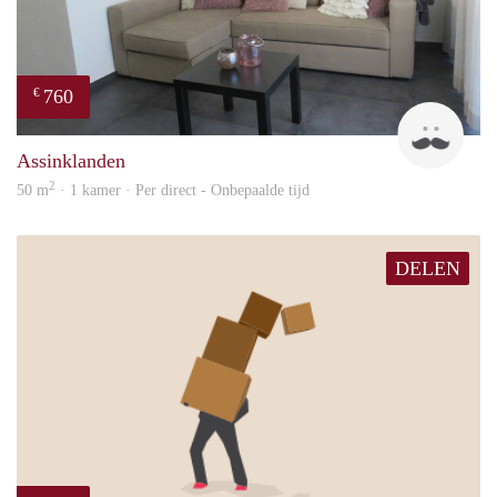
760
€
Da
Assinklanden
2
50 m
· 1 kamer · Per direct - Onbepaalde tijd
DELEN