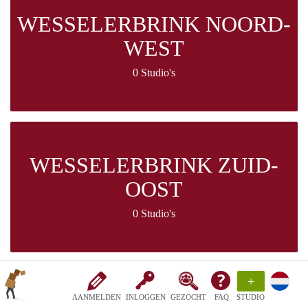
WESSELERBRINK NOORD-
WEST
0 Studio's
WESSELERBRINK ZUID-
OOST
0 Studio's
+
AANMELDEN
INLOGGEN
GEZOCHT
FAQ
STUDIO
WESSELERBRINK ZUID-